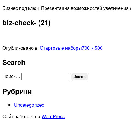
Перейти
Бизнес под ключ. Презентация возможностей увеличения д
к
biz-check- (21)
содержимому
Полный
Опубликовано в:
Стартовые наборы
700 × 500
размер
Search
Поиск…
Рубрики
Uncategorized
Сайт работает на
WordPress
.