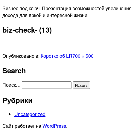
Перейти
Бизнес под ключ. Презентация возможностей увеличения
к
дохода для яркой и интересной жизни!
содержимому
biz-check- (13)
Полный
Опубликовано в:
Коротко об LR
700 × 500
размер
Search
Поиск…
Рубрики
Uncategorized
Сайт работает на
WordPress
.