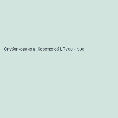
Полный
Опубликовано в:
Коротко об LR
700 × 500
размер