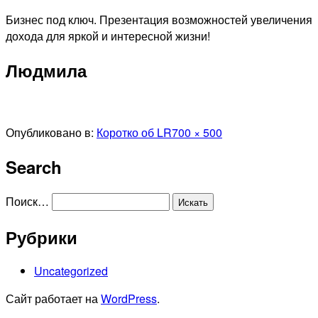
Перейти
Бизнес под ключ. Презентация возможностей увеличения
к
дохода для яркой и интересной жизни!
содержимому
Людмила
Полный
Опубликовано в:
Коротко об LR
700 × 500
размер
Search
Поиск…
Рубрики
Uncategorized
Сайт работает на
WordPress
.