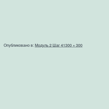
Полный
Опубликовано в:
Модуль 2 Шаг 4
1300 × 300
размер