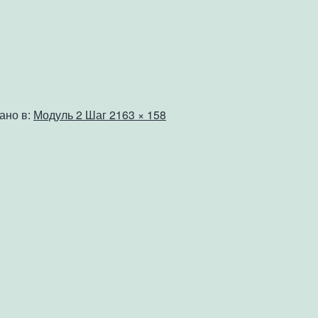
Полный
ано в:
Модуль 2 Шаг 2
163 × 158
размер