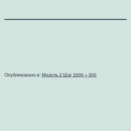
Полный
Опубликовано в:
Модуль 2 Шаг 2
200 × 200
размер