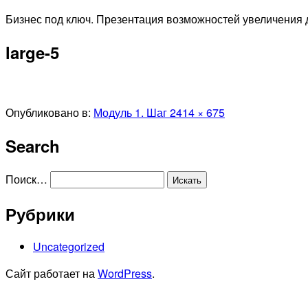
Перейти
Бизнес под ключ. Презентация возможностей увеличения д
к
large-5
содержимому
Полный
Опубликовано в:
Модуль 1. Шаг 2
414 × 675
размер
Search
Поиск…
Рубрики
Uncategorized
Сайт работает на
WordPress
.