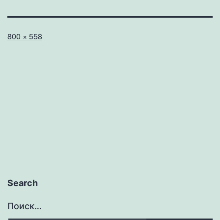
Полный
800 × 558
размер
Search
Поиск…