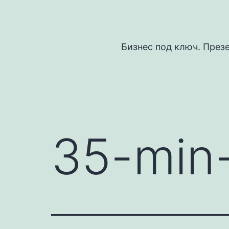
Перейти
к
содержимому
Бизнес под ключ. През
35-min-